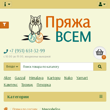
+7 (951) 651-32-99
с 10:00 до 19:00, воскресенье выходной
0
Везде
Alize
Gazzal
Himalaya
Kartopu
Nako
Yarnart
Камтекс
Троицк
Пехорка
Категории
Пряжа по составу
Микрофибра