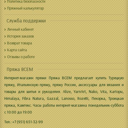
Политика безопасности
Пряжный калькулятор
Служба поддержки
Личный кабинет
История заказов
Возврат товара
Карта сайта
Отзывы о работе
Пряжа ВСЕМ
Интернет-магазин пряжи Пряжа ВСЕМ предлагает купить Турецкую
пряжу, Итальянскую пряжу, пряжу России, аксессуары для вязания и
товары для шитья и рукоделия. Alize, YarnArt, Nako, Vita, Kartopu,
Himalaya, Fibra Natura, Gazzal, Lanosso, Rozetti, Пехорка, Троицкая
пряжа, Камтекс. Часы работы интернет-магазина понедельник-суббота
с 10:00 до 19:00
Тел.: +7 (951) 651-32-99