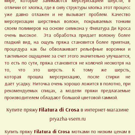
мире, которые занимаются мерсеризацией шерсти, в
отличии от хлопка, где в силу структуры хлопка этот процесс
уже давно отлажен и не вызывает проблем. Качество
мерсеризации шерстяных волокн, покрываемых тонким
слоем полимеров на основе силикона у Филатура Ди Кроса
очень высокое. Эта обработка придает волокну более
гладкий вид, на ощупь пряжа становится более приятная,
процедура как бы обволакивает рельефные ворсинки и
тактильное ощущение за счет этого значительно улучшается,
то есть по сути, пряжа становится не колючей несмотря на
то, что это шерсть. К тому же шерсть,
которая прошла мерсеризацию, после стирки не
даёт усадку. Ниточка очень хорошо ложится в полотно, при
рекомендуемых спицах, а модели пряжи предлагаемые
производителем обладают большой цветовой гаммой.
Купите пряжу
Filatura di Crosa
в интернет-магазине
pryazha-vsem.ru
Купить пряжу
Filatura di Crosa
мотками по низким ценам в