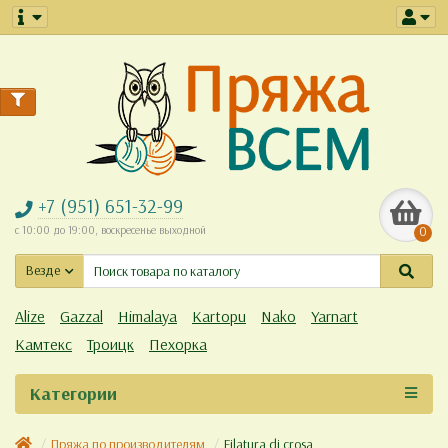
+7 (951) 651-32-99
с 10:00 до 19:00, воскресенье выходной
0
Везде
Alize
Gazzal
Himalaya
Kartopu
Nako
Yarnart
Камтекс
Троицк
Пехорка
Категории
Пряжа по производителям
Filatura di crosa