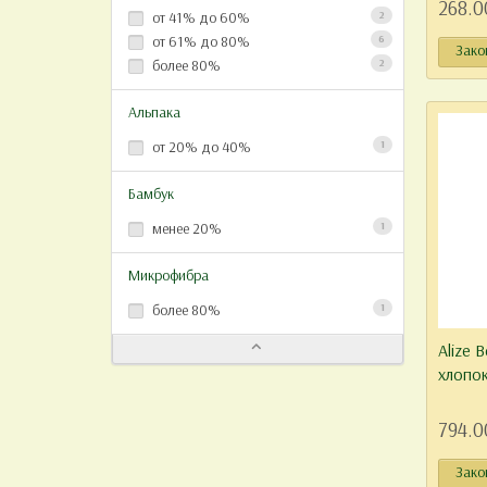
268.0
от 41% до 60%
2
от 61% до 80%
6
Зако
более 80%
2
Альпака
от 20% до 40%
1
Бамбук
менее 20%
1
Микрофибра
более 80%
1
Alize 
хлопок
794.0
Зако