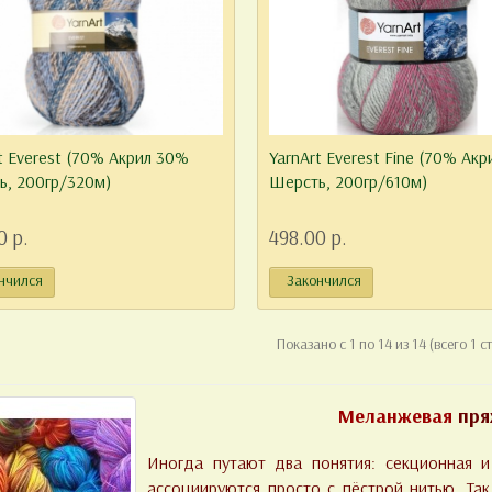
t Everest (70% Акрил 30%
YarnArt Everest Fine (70% Ак
ь, 200гр/320м)
Шерсть, 200гр/610м)
0 р.
498.00 р.
нчился
Закончился
Показано с 1 по 14 из 14 (всего 1 с
Меланжевая
пря
Иногда путают два понятия: секционная и
ассоциируются просто с пёстрой нитью. Так