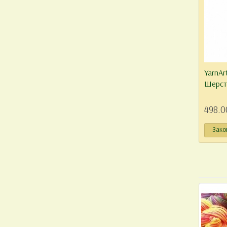
YarnAr
Шерст
498.0
Зако