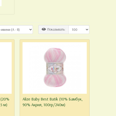
Показывать:
изе
 особое
.03.2021
k (20%
Alize Baby Best Batik (10% Бамбук,
5 м)
90% Aкрил, 100гр/240м)