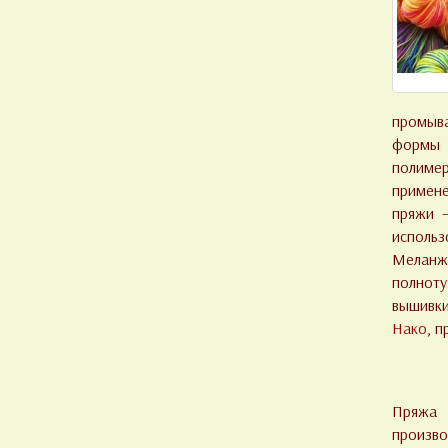
промыва
формы в
полимер
примене
пряжи –
использ
Меланже
полнот
вышивки
Нако
, 
Пряжа 
произво