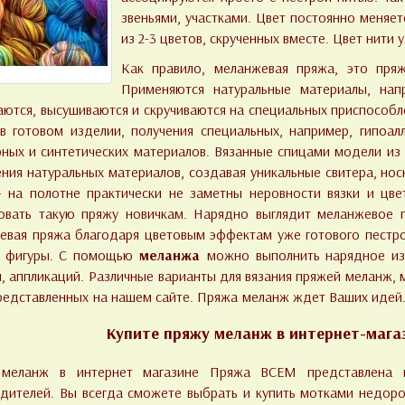
звеньями, участками. Цвет постоянно меняет
из 2-3 цветов, скрученных вместе. Цвет нити
Как правило, меланжевая пряжа, это пряж
Применяются натуральные материалы, нап
ются, высушиваются и скручиваются на специальных приспособле
 готовом изделии, получения специальных, например, гипоал
ных и синтетических материалов. Вязанные спицами модели из 
ния натуральных материалов, создавая уникальные свитера, нос
 на полотне практически не заметны неровности вязки и цве
овать такую пряжу новичкам. Нарядно выглядит меланжевое 
вая пряжа благодаря цветовым эффектам уже готового пестро
у фигуры. С помощью
меланжа
можно выполнить нарядное изд
, аппликаций.
Различные варианты для вязания пряжей меланж, 
представленных на нашем сайте. Пряжа меланж ждет Ваших идей
Купите пряжу меланж в интернет-маг
меланж в интернет магазине Пряжа ВСЕМ представлена в
дителей. Вы всегда сможете выбрать и купить мотками недор