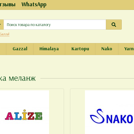
тзывы
WhatsApp
Gazzal
e
Gazzal
Himalaya
Kartopu
Nako
Yarn
жа меланж