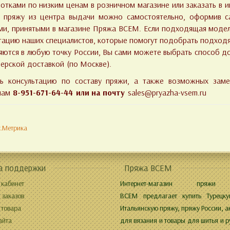
отками по низким ценам в розничном магазине или заказать в ин
 пряжу из центра выдачи можно самостоятельно, оформив са
ми, принятыми в магазине Пряжа ВСЕМ. Если подходящая модел
тацию наших специалистов, которые помогут подобрать подход
яются в любую точку России, Вы сами можете выбрать способ до
ьерской доставкой (по Москве).
ть консультацию по составу пряжи, а также возможных зам
нам
8-951-671-64-44 или на почту
sales@pryazha-vsem.ru
а поддержки
Пряжа ВСЕМ
 кабинет
Интернет-магазин пряжи
 заказов
ВСЕМ предлагает купить Турецку
 товара
Итальянскую пряжу, пряжу России, а
айта
для вязания и товары для шитья и р