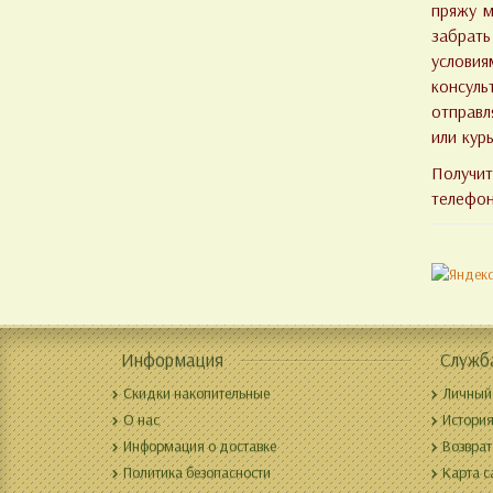
пряжу м
забрать
условия
консуль
отправл
или кур
Получи
телефо
Информация
Служб
Скидки накопительные
Личный
О нас
История
Информация о доставке
Возврат
Политика безопасности
Карта с