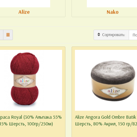
Alize
Nako
Сортировать:
ы покупателей
Весеннее предложение по Ал
мые покупатели. Чтобы улучшить
Пряжа Ализе недорого. Весна - это
нашего магазина, и учесть ..
время года. И не только по..
алее...
16.03.2021
Читать далее...
05
Alpaca Royal (30% Альпака 55%
Alize Angora Gold Ombre Bati
 15% Шерсть, 100гр/250м)
Шерсть, 80% Акрил, 150 гр/82