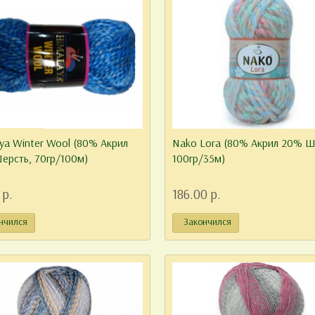
ya Winter Wool (80% Акрил
Nako Lora (80% Акрил 20% Ш
ерсть, 70гр/100м)
100гр/35м)
 р.
186.00 р.
нчился
Закончился