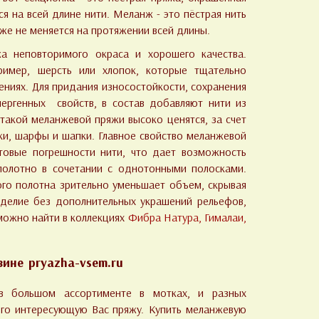
ся на всей длине нити. Меланж - это пёстрая нить
 уже не меняется на протяжении всей длины.
а неповторимого окраса и хорошего качества.
ример, шерсть или хлопок, которые тщательно
ниях. Для придания износостойкости, сохранения
лергенных свойств, в состав добавляют нити из
такой меланжевой пряжи высоко ценятся, за счет
ки, шарфы и шапки. Главное свойство меланжевой
товые погрешности нити, что дает возможность
полотно в сочетании с однотонными полосками.
го полотна зрительно уменьшает объем, скрывая
елие без дополнительных украшений рельефов,
можно найти в коллекциях
Фибра Натура
,
Гималаи
,
.
азине
pryazha-vsem.ru
 большом ассортименте в мотках, и разных
ого интересующую Вас пряжу. Купить меланжевую