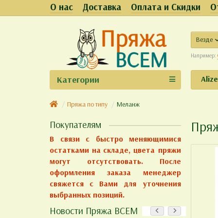
О нас
Доставка
Оплата и Скидки
О
Везде
Например:
Категории
Aliz
Пряжа по типу
Меланж
Пря
Покупателям
В связи с быстро меняющимися
остатками на складе, цвета пряжи
могут отсутствовать. После
оформления заказа менеджер
свяжется с Вами для уточнения
выбранных позиций.
Новости Пряжа ВСЕМ