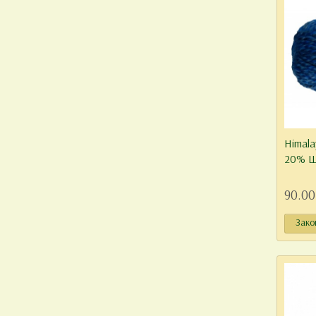
Himala
20% Ш
90.00
Зако