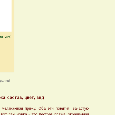
рил 30%
траниц)
жа состав, цвет, вид
 меланжевая пряжу. Оба эти понятия, зачастую
 вот секционка - это пёстрая пряжа, окрашенная