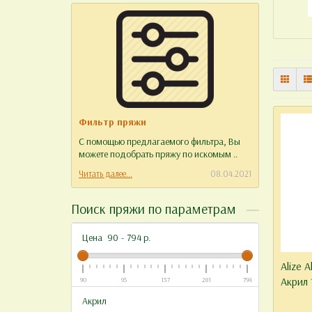
Фильтр пряжи
Отзыв
С помощью предлагаемого фильтра, Вы
Уважае
можете подобрать пряжу по искомым ..
работу 
Читать далее...
08.04.2021
Читать д
Поиск пряжи по параметрам
Цена
90
-
794
р.
Alize 
Акрил
90
95
137
281
794
Акрил