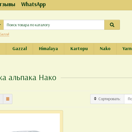
тзывы
WhatsApp
Gazzal
e
Gazzal
Himalaya
Kartopu
Nako
Yarn
а альпака Нако
Сортировать: