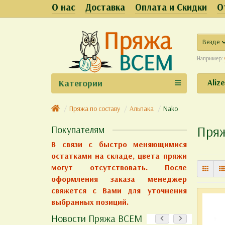
О нас
Доставка
Оплата и Скидки
О
Везде
Например:
Категории
Aliz
Пряжа по составу
Альпака
Nako
Пряж
Покупателям
В связи с быстро меняющимися
остатками на складе, цвета пряжи
могут отсутствовать. После
оформления заказа менеджер
свяжется с Вами для уточнения
выбранных позиций.
Новости Пряжа ВСЕМ