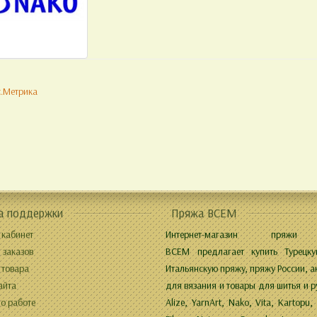
а поддержки
Пряжа ВСЕМ
 кабинет
Интернет-магазин пряжи
 заказов
ВСЕМ предлагает купить Турецку
 товара
Итальянскую пряжу, пряжу России, а
айта
для вязания и товары для шитья и р
о работе
Alize, YarnArt, Nako, Vita, Kartopu,