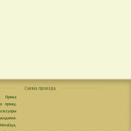
Схема проезда
 Пряжа
ю пряжу,
ксессуары
укоделия.
 Himalaya,