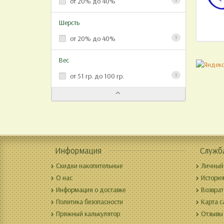
от 20% до 40%
Шерсть
от 20% до 40%
1
Вес
от 51 гр. до 100 гр.
1
Информация
Служб
Скидки накопительные
Личный
О нас
История
Информация о доставке
Возврат
Политика безопасности
Карта с
Пряжный калькулятор
Отзывы 