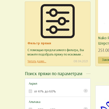
Nako P
Шерсть
Фильтр пряжи
Отзыв
251.0
С помощью предлагаемого фильтра, Вы
Уважае
можете подобрать пряжу по искомым ..
работу 
Зако
Читать далее...
08.04.2021
Читать д
Поиск пряжи по параметрам
Акрил
от 41% до 60%
1
Альпака
1