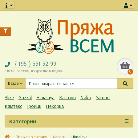
+7 (951) 651-32-99
с 10:00 до 19:00, воскресенье выходной
0
Везде
Alize
Gazzal
Himalaya
Kartopu
Nako
Yarnart
Камтекс
Троицк
Пехорка
Категории
Пряжа по составу
Хлопок
Himalaya