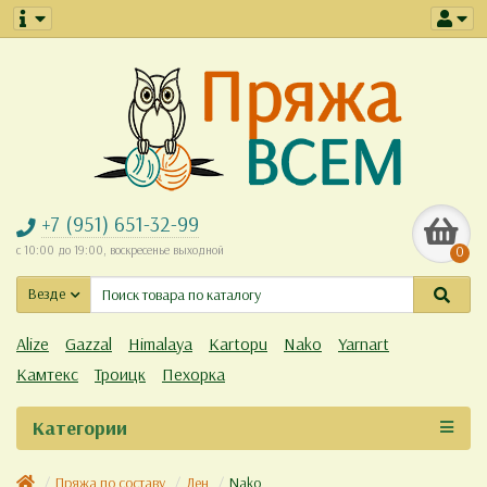
+7 (951) 651-32-99
с 10:00 до 19:00, воскресенье выходной
0
Везде
Alize
Gazzal
Himalaya
Kartopu
Nako
Yarnart
Камтекс
Троицк
Пехорка
Категории
Пряжа по составу
Лен
Nako