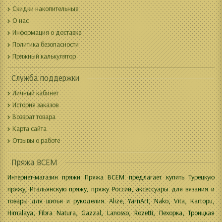
Скидки накопительные
О нас
Информация о доставке
Политика безопасности
Пряжный калькулятор
Служба поддержки
Личный кабинет
История заказов
Возврат товара
Карта сайта
Отзывы о работе
Пряжа ВСЕМ
Интернет-магазин пряжи Пряжа ВСЕМ предлагает купить Турецкую
пряжу, Итальянскую пряжу, пряжу России, аксессуары для вязания и
товары для шитья и рукоделия. Alize, YarnArt, Nako, Vita, Kartopu,
Himalaya, Fibra Natura, Gazzal, Lanosso, Rozetti, Пехорка, Троицкая