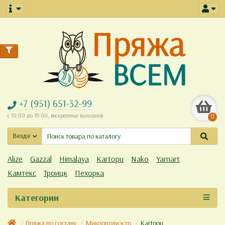
+7 (951) 651-32-99
с 10:00 до 19:00, воскресенье выходной
0
Везде
Alize
Gazzal
Himalaya
Kartopu
Nako
Yarnart
Камтекс
Троицк
Пехорка
Категории
Пряжа по составу
Микрополиэстр
Kartopu