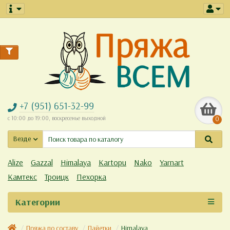
+7 (951) 651-32-99
с 10:00 до 19:00, воскресенье выходной
0
Везде
Alize
Gazzal
Himalaya
Kartopu
Nako
Yarnart
Камтекс
Троицк
Пехорка
Категории
Пряжа по составу
Пайетки
Himalaya