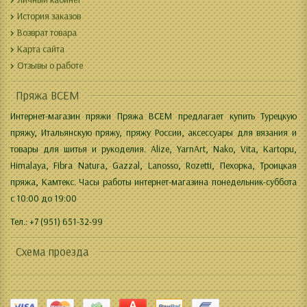
История заказов
Возврат товара
Карта сайта
Отзывы о работе
Пряжа ВСЕМ
Интернет-магазин пряжи Пряжа ВСЕМ предлагает купить Турецкую
пряжу, Итальянскую пряжу, пряжу России, аксессуары для вязания и
товары для шитья и рукоделия. Alize, YarnArt, Nako, Vita, Kartopu,
Himalaya, Fibra Natura, Gazzal, Lanosso, Rozetti, Пехорка, Троицкая
пряжа, Камтекс. Часы работы интернет-магазина понедельник-суббота
с 10:00 до 19:00
Тел.: +7 (951) 651-32-99
Схема проезда