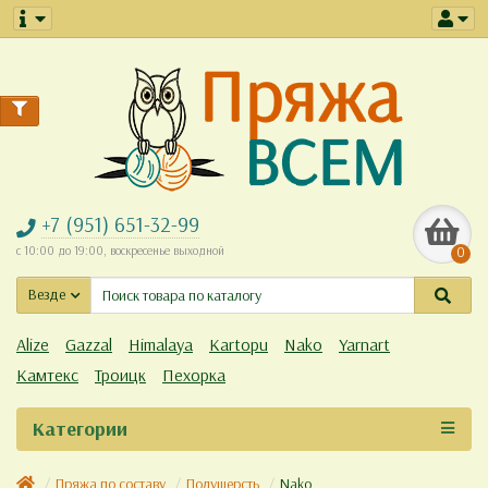
+7 (951) 651-32-99
с 10:00 до 19:00, воскресенье выходной
0
Везде
Alize
Gazzal
Himalaya
Kartopu
Nako
Yarnart
Камтекс
Троицк
Пехорка
Категории
Пряжа по составу
Полушерсть
Nako