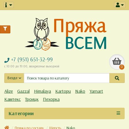
+7 (951) 651-32-99
с 10:00 до 19:00, воскресенье выходной
0
Везде
Alize
Gazzal
Himalaya
Kartopu
Nako
Yarnart
Камтекс
Троицк
Пехорка
Категории
Пряжа по составу
Шерсть
Nako