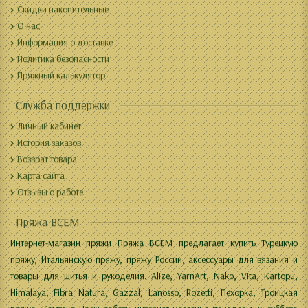
Скидки накопительные
О нас
Информация о доставке
Политика безопасности
Пряжный калькулятор
Служба поддержки
Личный кабинет
История заказов
Возврат товара
Карта сайта
Отзывы о работе
Пряжа ВСЕМ
Интернет-магазин пряжи Пряжа ВСЕМ предлагает купить Турецкую
пряжу, Итальянскую пряжу, пряжу России, аксессуары для вязания и
товары для шитья и рукоделия. Alize, YarnArt, Nako, Vita, Kartopu,
Himalaya, Fibra Natura, Gazzal, Lanosso, Rozetti, Пехорка, Троицкая