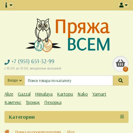
+7 (951) 651-32-99
с 10:00 до 19:00, воскресенье выходной
0
Везде
Alize
Gazzal
Himalaya
Kartopu
Nako
Yarnart
Камтекс
Троицк
Пехорка
Категории
Пряжа по производителям
Alize