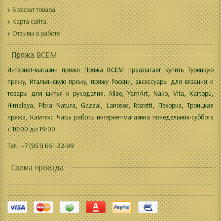
Возврат товара
Карта сайта
Отзывы о работе
Пряжа ВСЕМ
Интернет-магазин пряжи Пряжа ВСЕМ предлагает купить Турецкую
пряжу, Итальянскую пряжу, пряжу России, аксессуары для вязания и
товары для шитья и рукоделия. Alize, YarnArt, Nako, Vita, Kartopu,
Himalaya, Fibra Natura, Gazzal, Lanosso, Rozetti, Пехорка, Троицкая
пряжа, Камтекс. Часы работы интернет-магазина понедельник-суббота
с 10:00 до 19:00
Тел.: +7 (951) 651-32-99
Схема проезда