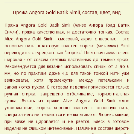
Пряжа Angora Gold Batik Simli, состав, цвет, вид
Пряжа Angora Gold Batik Simli (Ализе Ангора Голд Батик
Симли), пряжа качественная, и достаточно тонкая. Состав
Alize Angora Gold Simli - смесовый, акрил с шерстью - это
основная нить, в которую вплетён люрекс (металлик). Simli
переводится с турецкого как "люрекс". Цветовая гамма очень
широкая - от совсем светлых пастельных до тёмных ярких.
Рекомендуется для вязания использовать спицы от 3 до 6
мм, но по практике даже 4,0 для такой тонкой нити уже
великоваты, хотя промежутки между петельками и
заполняются пухом. В готовом изделии применяется только
ручная стирка, запрещено отбеливание, горизонтальная
сушка. Вязать из пряжи Alize Angora Gold Simli одно
удовольствие, люрекс хорошо вплетён в основную нить,
спицы за него не цепляются и не вытягивают. Люрекс мягкий,
при вязке не царапается и не рвётся. Блеск в готовом
изделии не слишком интенсивный. Наличие в составе шерсти