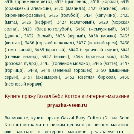
3416 (оранжевое лето), 3417 (цыплёнок), 3418 (коралл), 3419
(оранжевый апельсин), 3420 (лаванда), 3421 (василёк), 3422
(сиренево-розовый), 3423 (голубой), 3424 (капучино), 3425
(мята), 3426 (нефрит), 3427 (салатовый), 3428 (морская
волна), 3429 (бледно-голубой), 3430 (жемчужный), 3431
(джинс), 3432 (белый), 3433 (чёрный), 3434 (мокко), 3435
(винтаж), 3436 (горький шоколад), 3437 (нежный крем), 3438
(тёмн. синий), 3439 (красный), 3440 (черничный смузи), 3441
(спелый инжир), 3442 (вишня), 3443 (красный мак), 3444
(розовая пудра), 3445 (топленое молоко), 3446 (латте), 3447
(горчица), 3448, 3449 (зеленый горошек), 3450 (мышиный
серый), 3451 (аквамарин), 3452 (светлая бирюза), 3460
(неоновый коралл)
Купите пряжу Газзал Беби Коттон в интернет-магазине
pryazha-vsem.ru
Вы можете, купить пряжу Gazzal Baby Cotton (Газзал Беби
Коттон) мотками по низким ценам в розничном магазине
или заказать в интернет магазине pryazha-vsem.ru с