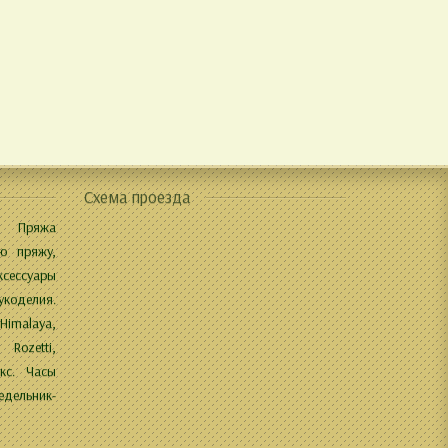
Схема проезда
 Пряжа
ю пряжу,
ксессуары
укоделия.
 Himalaya,
 Rozetti,
кс. Часы
дельник-