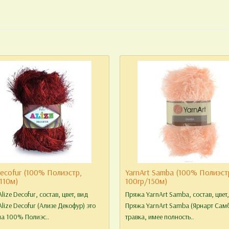
Decofur (100% Полиэстр,
YarnArt Samba (100% Полиэст
110м)
100гр/150м)
lize Decofur, состав, цвет, вид
Пряжа YarnArt Samba, состав, цвет
lize Decofur (Ализе Декофур) это
Пряжа YarnArt Samba (Ярнарт Самб
а 100% Полиэс..
травка, имее полность..