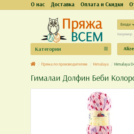
О нас
Доставка
Оплата и Скидки
О
Везде
Например:
Категории
Aliz
Пряжа по производителям
Himalaya
Himalaya D
Гималаи Долфин Беби Колор