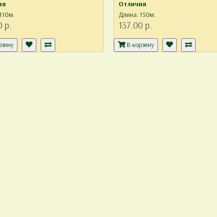
ия
Отличия
110м.
Длина: 150м.
0 р.
137.00 р.
рзину
В корзину