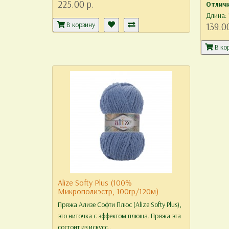
225.00 р.
Отлич
Длина: 
В корзину
139.0
В ко
Alize Softy Plus (100%
Микрополиэстр, 100гр/120м)
Пряжа Ализе Софти Плюс (Alize Softy Plus),
это ниточка с эффектом плюша. Пряжа эта
состоит из искусс..