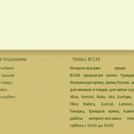
а поддержки
Пряжа ВСЕМ
 кабинет
Интернет-магазин пряжи
 заказов
ВСЕМ предлагает купить Турецку
 товара
Итальянскую пряжу, пряжу России, а
айта
для вязания и товары для шитья и р
о работе
Alize, YarnArt, Nako, Vita, Kartopu,
Fibra Natura, Gazzal, Lanosso,
Пехорка, Троицкая пряжа, Камте
работы интернет-магазина поне
суббота с 10:00 до 19:00