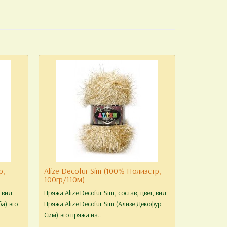
р,
Alize Decofur Sim (100% Полиэстр,
100гр/110м)
, вид
Пряжа Alize Decofur Sim, состав, цвет, вид
а) это
Пряжа Alize Decofur Sim (Ализе Декофур
Сим) это пряжа на..