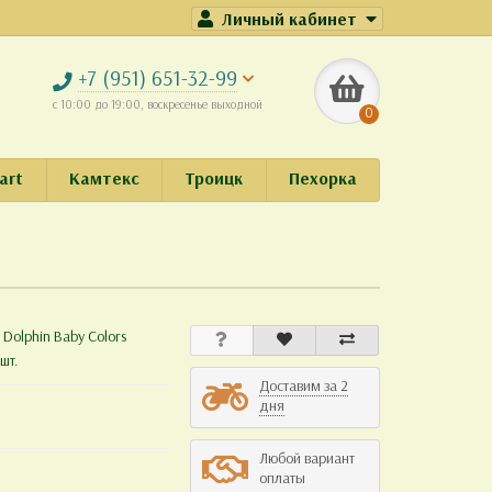
Личный кабинет
+7 (951) 651-32-99
с 10:00 до 19:00, воскресенье выходной
0
art
Камтекс
Троицк
Пехорка
:
Dolphin Baby Colors
шт.
Доставим за 2
дня
Любой вариант
оплаты