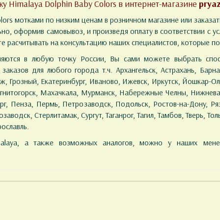
у Himalaya Dolphin Baby Colors в интернет-магазине
prya
olors мотками по низким ценам в розничном магазине или заказать
ьно, оформив самовывоз, и произведя оплату в соответствии с у
е расчитывать на консультацию наших специалистов, которые п
яются в любую точку России, Вы сами можете выбрать спос
аказов для любого города т.ч. Архангельск, Астрахань, Барна
, Грозный, Екатеринбург, Иваново, Ижевск, Иркутск, Йошкар-Ол
Магнитогорск, Махачкала, Мурманск, Набережные Челны, Нижнев
г, Пенза, Пермь, Петрозаводск, Подольск, Ростов-на-Дону, Ряз
водск, Стерлитамак, Сургут, Таганрог, Тагил, Тамбов, Тверь, Толья
рославль.
malaya, а также возможных аналогов, можно у наших мен