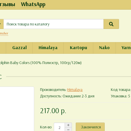
тзывы
WhatsApp
moher
e
Gazzal
Himalaya
Kartopu
Nako
Yarn
olphin Baby Colors (100% Полиэстр, 100гр/120м)
с
Производитель:
Himalaya
Код товара
Доступность: Ожидание 2-3 дня
Упаковка: 5 
217.00 р.
Закончился
Кол-во