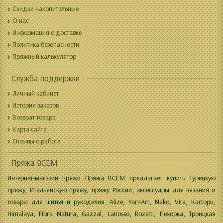
Скидки накопительные
О нас
Информация о доставке
Политика безопасности
Пряжный калькулятор
Служба поддержки
Личный кабинет
История заказов
Возврат товара
Карта сайта
Отзывы о работе
Пряжа ВСЕМ
Интернет-магазин пряжи Пряжа ВСЕМ предлагает купить Турецкую
пряжу, Итальянскую пряжу, пряжу России, аксессуары для вязания и
товары для шитья и рукоделия. Alize, YarnArt, Nako, Vita, Kartopu,
Himalaya, Fibra Natura, Gazzal, Lanosso, Rozetti, Пехорка, Троицкая