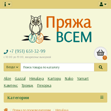
+7 (951) 651-32-99
с 10:00 до 19:00, воскресенье выходной
0
Везде
Alize
Gazzal
Himalaya
Kartopu
Nako
Yarnart
Камтекс
Троицк
Пехорка
Категории
Пряжа по производителям
Himalaya