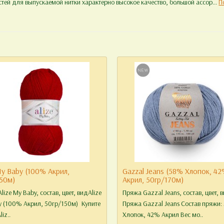
ей для выпускаемой нитки характерно высокое качество, большой ассор...
П
My Baby (100% Акрил,
Gazzal Jeans (58% Хлопок, 4
50м)
Акрил, 50гр/170м)
lize My Baby, состав, цвет, видAlize
Пряжа Gazzal Jeans, состав, цвет, 
y (100% Акрил, 50гр/150м) Купите
Пряжа Gazzal Jeans Состав пряжи:
iz..
Хлопок, 42% Акрил Вес мо..