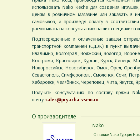
использовать Nako Keche для создания игрушек
ценам в розничном магазине или заказать в ин
самовывоз, и произведя оплату в соответстви
расчитывать на консультацию наших специалисто
Подтвержденные и оплаченные заказы отправл
транспортной компанией (СДЭК) в пункт выдачи з
Владимир, Волгоград, Волжский, Вологда, Воронеж
Кострома, Красноярск, Курган, Курск, Липецк, 
Новороссийск, Новосибирск, Омск, Орел, Оренбур
Севастополь, Симферополь, Смоленск, Сочи, Петроза
Хабаровск, Челябинск, Череповец, Чита, Якутск, Я
Получить консультацию по составу пряжи N
почту
sales@pryazha-vsem.ru
О производителе
Nako
О пряже Nako Турция Нако