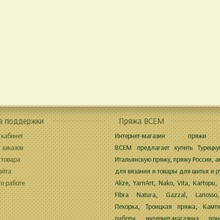
а поддержки
Пряжа ВСЕМ
 кабинет
Интернет-магазин пряжи
 заказов
ВСЕМ предлагает купить Турецку
 товара
Итальянскую пряжу, пряжу России, а
айта
для вязания и товары для шитья и р
о работе
Alize, YarnArt, Nako, Vita, Kartopu,
Fibra Natura, Gazzal, Lanosso,
Пехорка, Троицкая пряжа, Камте
работы интернет-магазина поне