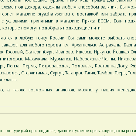
, элементов декора, одежны любым способом валяния. Вы мо
тернет магазине pryazha-vsem.ru с доставкой или забрать п
и с условиями, принятыми в магазине Пряжа ВСЕМ. Если по
в, которые помогут подобрать подходящие нити.
яются в любую точку России, Вы сами можете выбрать спос
аказов для любого города т.ч. Архангельск, Астрахань, Барна
, Грозный, Екатеринбург, Иваново, Ижевск, Иркутск, Йошкар-Ол
Магнитогорск, Махачкала, Мурманск, Набережные Челны, Нижнев
г, Пенза, Пермь, Петрозаводск, Подольск, Ростов-на-Дону, Ряз
водск, Стерлитамак, Сургут, Таганрог, Тагил, Тамбов, Тверь, Толья
рославль.
ako, а также возможных аналогов, можно у наших менедж
 – это турецкий производитель, давно и с успехом присутствующего на рос