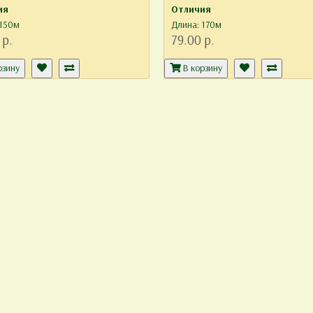
ия
Отличия
 150м
Длина: 170м
 р.
79.00 р.
рзину
В корзину