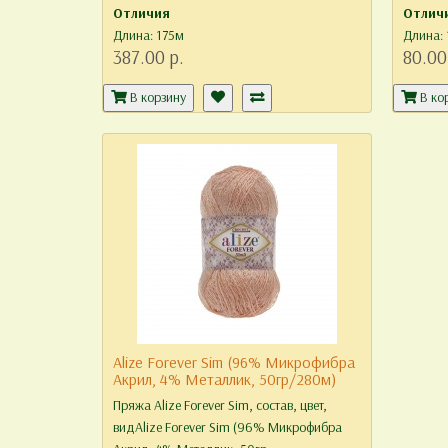
Отличия
Отлич
Длина: 175м
Длина:
387.00 р.
80.00
В корзину
В ко
Alize Forever Sim (96% Mикрофибра
Aкрил, 4% Mеталлик, 50гр/280м)
Пряжа Alize Forever Sim, состав, цвет,
видAlize Forever Sim (96% Mикрофибра