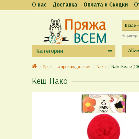
О нас
Доставка
Оплата и Скидки
О
Везде
Например:
Категории
Aliz
Пряжа по производителям
Nako
Nako Keche (10
Кеш Нако