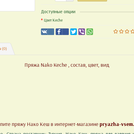
Доступные опции
Цвет Keche
 (0)
Пряжа Nako Keche , состав, цвет, вид
пите пряжу Нако Кеш в интернет-магазине
pryazha-vsem
. Страна поставщик: Турция. Нако Кеш, пряжа для валяния и