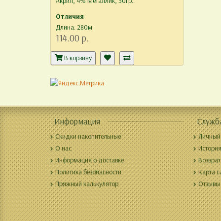
Aкрил, 4% Mеталлик, 50гр..
Отличия
Длина: 280м
114.00 р.
В корзину
Информация
Служб
Скидки накопительные
Личный
О нас
История
Информация о доставке
Возврат
Политика безопасности
Карта с
Пряжный калькулятор
Отзывы 