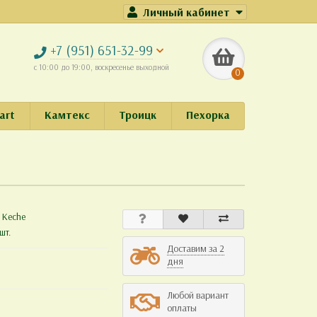
Личный кабинет
+7 (951) 651-32-99
с 10:00 до 19:00, воскресенье выходной
0
art
Камтекс
Троицк
Пехорка
:
Keche
шт.
Доставим за 2
дня
Любой вариант
оплаты