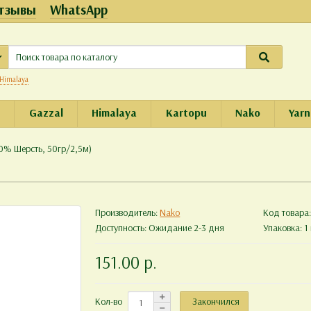
тзывы
WhatsApp
Himalaya
e
Gazzal
Himalaya
Kartopu
Nako
Yarn
0% Шерсть, 50гр/2,5м)
Производитель:
Nako
Код товара
Доступность: Ожидание 2-3 дня
Упаковка: 1 
151.00 р.
Закончился
Кол-во