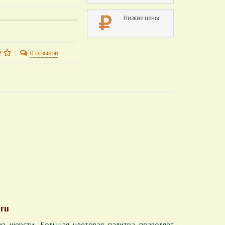
Низкие цены
0 отзывов
.ru
з шерсти. Большая цветовая палитра позволяет