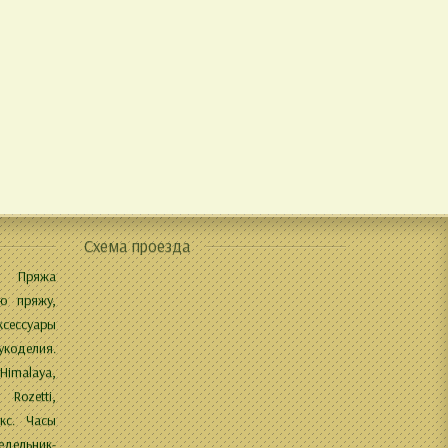
Схема проезда
 Пряжа
ю пряжу,
ксессуары
укоделия.
 Himalaya,
 Rozetti,
кс. Часы
дельник-