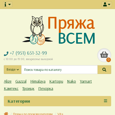
+7 (951) 651-32-99
с 10:00 до 19:00, воскресенье выходной
0
Везде
Alize
Gazzal
Himalaya
Kartopu
Nako
Yarnart
Камтекс
Троицк
Пехорка
Категории
Пряжа по производителям
Vita