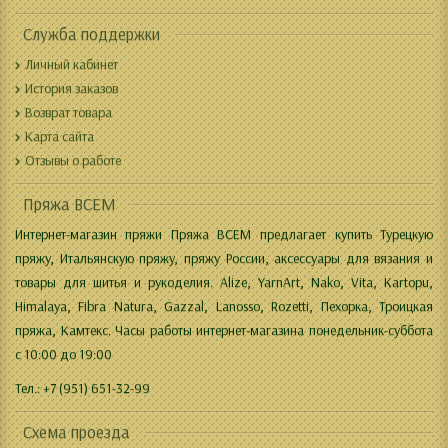
Служба поддержки
Личный кабинет
История заказов
Возврат товара
Карта сайта
Отзывы о работе
Пряжа ВСЕМ
Интернет-магазин пряжи Пряжа ВСЕМ предлагает купить Турецкую
пряжу, Итальянскую пряжу, пряжу России, аксессуары для вязания и
товары для шитья и рукоделия. Alize, YarnArt, Nako, Vita, Kartopu,
Himalaya, Fibra Natura, Gazzal, Lanosso, Rozetti, Пехорка, Троицкая
пряжа, Камтекс. Часы работы интернет-магазина понедельник-суббота
с 10:00 до 19:00
Тел.: +7 (951) 651-32-99
Схема проезда