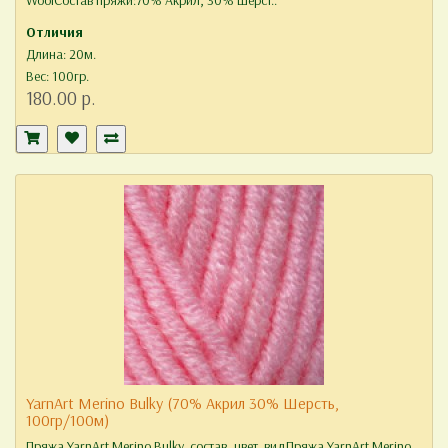
WoolСостав пряжи:70% Акрил, 30% Шерст..
Отличия
Длина: 20м.
Вес: 100гр.
180.00 р.
YarnArt Merino Bulky (70% Акрил 30% Шерсть,
100гр/100м)
Пряжа YarnArt Merino Bulky, состав, цвет, видПряжа YarnArt Merino