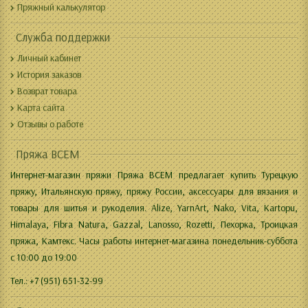
Пряжный калькулятор
Служба поддержки
Личный кабинет
История заказов
Возврат товара
Карта сайта
Отзывы о работе
Пряжа ВСЕМ
Интернет-магазин пряжи Пряжа ВСЕМ предлагает купить Турецкую
пряжу, Итальянскую пряжу, пряжу России, аксессуары для вязания и
товары для шитья и рукоделия. Alize, YarnArt, Nako, Vita, Kartopu,
Himalaya, Fibra Natura, Gazzal, Lanosso, Rozetti, Пехорка, Троицкая
пряжа, Камтекс. Часы работы интернет-магазина понедельник-суббота
с 10:00 до 19:00
Тел.: +7 (951) 651-32-99