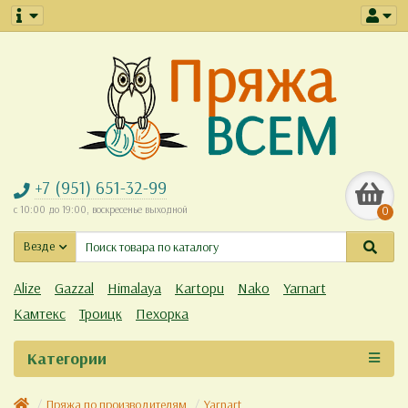
+7 (951) 651-32-99
с 10:00 до 19:00, воскресенье выходной
0
Везде
Alize
Gazzal
Himalaya
Kartopu
Nako
Yarnart
Камтекс
Троицк
Пехорка
Категории
Пряжа по производителям
Yarnart