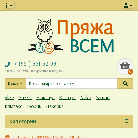
+7 (951) 651-32-99
с 10:00 до 19:00, воскресенье выходной
0
Везде
Alize
Gazzal
Himalaya
Kartopu
Nako
Yarnart
Камтекс
Троицк
Пехорка
Категории
Пряжа по производителям
Yarnart