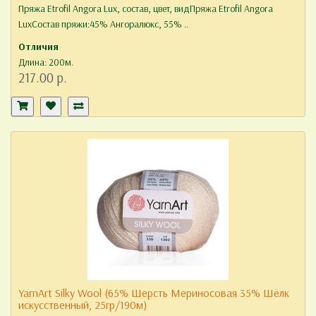
Пряжа Etrofil Angora Lux, состав, цвет, видПряжа Etrofil Angora
LuxСостав пряжи:45% Ангоралюкс, 55% ..
Отличия
Длина: 200м.
217.00 р.
YarnArt Silky Wool (65% Шерсть Мериносовая 35% Шёлк
искусственный, 25гр/190м)