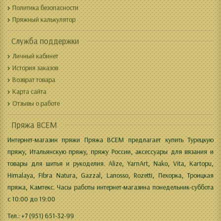
Политика безопасности
Пряжный калькулятор
Служба поддержки
Личный кабинет
История заказов
Возврат товара
Карта сайта
Отзывы о работе
Пряжа ВСЕМ
Интернет-магазин пряжи Пряжа ВСЕМ предлагает купить Турецкую
пряжу, Итальянскую пряжу, пряжу России, аксессуары для вязания и
товары для шитья и рукоделия. Alize, YarnArt, Nako, Vita, Kartopu,
Himalaya, Fibra Natura, Gazzal, Lanosso, Rozetti, Пехорка, Троицкая
пряжа, Камтекс. Часы работы интернет-магазина понедельник-суббота
с 10:00 до 19:00
Тел.: +7 (951) 651-32-99