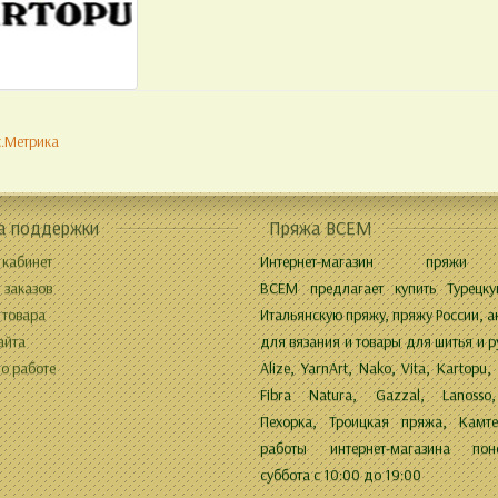
а поддержки
Пряжа ВСЕМ
 кабинет
Интернет-магазин пряжи
 заказов
ВСЕМ предлагает купить Турецку
 товара
Итальянскую пряжу, пряжу России, а
айта
для вязания и товары для шитья и р
о работе
Alize, YarnArt, Nako, Vita, Kartopu,
Fibra Natura, Gazzal, Lanosso,
Пехорка, Троицкая пряжа, Камте
работы интернет-магазина поне
суббота с 10:00 до 19:00