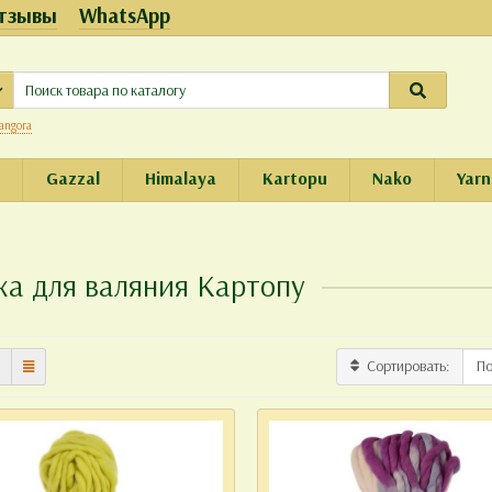
тзывы
WhatsApp
angora
e
Gazzal
Himalaya
Kartopu
Nako
Yarn
а для валяния Картопу
Сортировать: