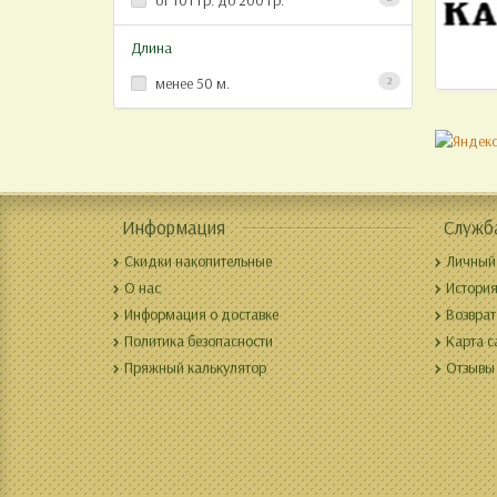
от 101 гр. до 200 гр.
Длина
менее 50 м.
2
Информация
Служб
Скидки накопительные
Личный
О нас
История
Информация о доставке
Возврат
Политика безопасности
Карта с
Пряжный калькулятор
Отзывы 