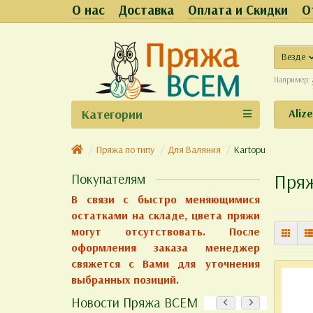
О нас
Доставка
Оплата и Скидки
О
Везде
Например:
Категории
Aliz
Пряжа по типу
Для Валяния
Kartopu
Пряж
Покупателям
В связи с быстро меняющимися
остатками на складе, цвета пряжи
могут отсутствовать. После
оформления заказа менеджер
свяжется с Вами для уточнения
выбранных позиций.
Новости Пряжа ВСЕМ