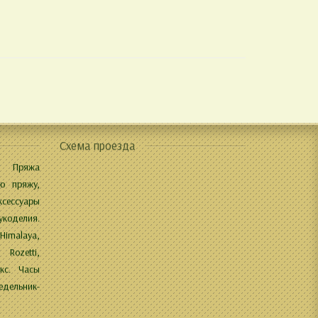
Схема проезда
 Пряжа
ю пряжу,
ксессуары
укоделия.
 Himalaya,
 Rozetti,
кс. Часы
дельник-