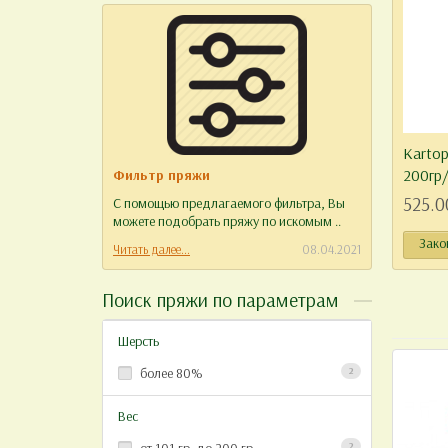
Karto
200гр
Фильтр пряжи
Отзыв
525.0
С помощью предлагаемого фильтра, Вы
Уважае
можете подобрать пряжу по искомым ..
работу 
Зако
Читать далее...
08.04.2021
Читать д
Поиск пряжи по параметрам
Шерсть
более 80%
2
Вес
2