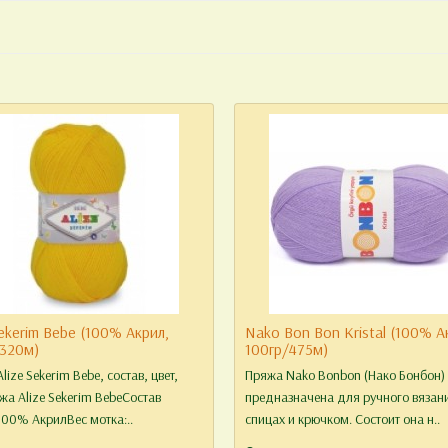
Sekerim Bebe (100% Акрил,
Nako Bon Bon Kristal (100% А
/320м)
100гр/475м)
lize Sekerim Bebe, состав, цвет,
Пряжа Nako Bonbon (Нако Бонбон)
а Alize Sekerim BebeСостав
предназначена для ручного вязан
00% АкрилВес мотка:..
спицах и крючком. Состоит она н..