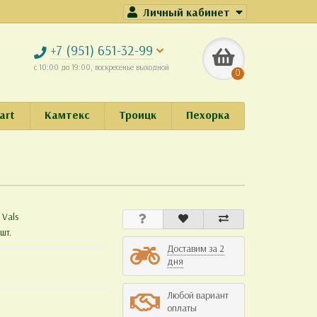
Личный кабинет
+7 (951) 651-32-99
с 10:00 до 19:00, воскресенье выходной
0
art
Камтекс
Троицк
Пехорка
:
Vals
шт.
Доставим за 2
дня
Любой вариант
оплаты