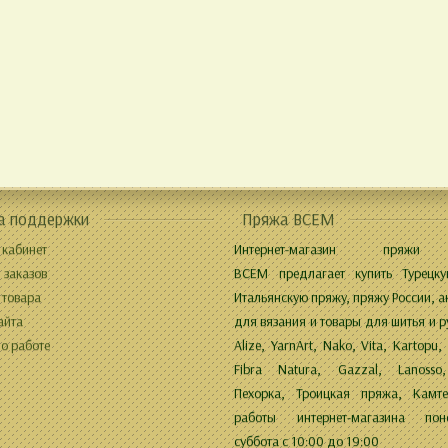
а поддержки
Пряжа ВСЕМ
 кабинет
Интернет-магазин пряжи
 заказов
ВСЕМ предлагает купить Турецку
 товара
Итальянскую пряжу, пряжу России, а
айта
для вязания и товары для шитья и р
о работе
Alize, YarnArt, Nako, Vita, Kartopu,
Fibra Natura, Gazzal, Lanosso,
Пехорка, Троицкая пряжа, Камте
работы интернет-магазина поне
суббота с 10:00 до 19:00