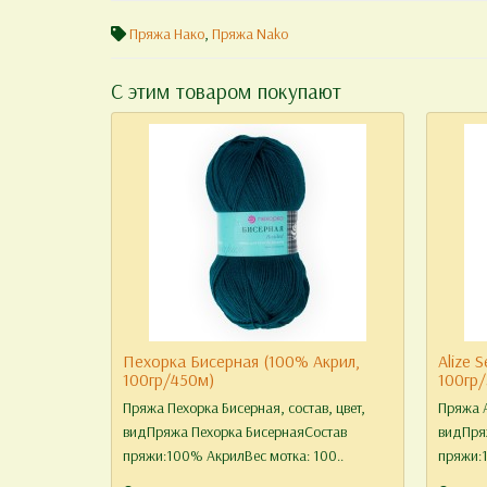
Пряжа Нако
,
Пряжа Nako
С этим товаром покупают
Пехорка Бисерная (100% Акрил,
Alize 
100гр/450м)
100гр
Пряжа Пехорка Бисерная, состав, цвет,
Пряжа A
видПряжа Пехорка БисернаяСостав
видПряж
пряжи:100% АкрилВес мотка: 100..
пряжи:1