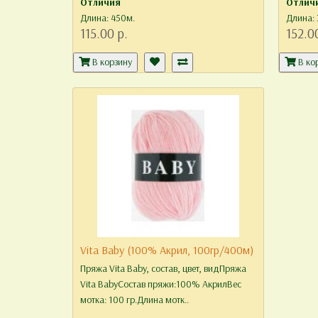
Отличия
Отлич
Длина: 450м.
Длина: 
115.00 р.
152.0
В корзину
В ко
Vita Baby (100% Акрил, 100гр/400м)
Пряжа Vita Baby, состав, цвет, видПряжа
Vita BabyСостав пряжи:100% АкрилВес
мотка: 100 гр.Длина мотк..