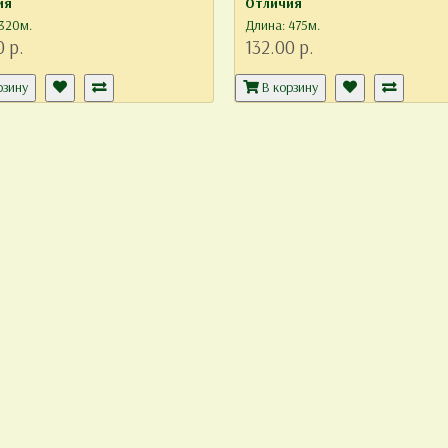
ия
Отличия
320м.
Длина: 475м.
0 р.
132.00 р.
рзину
В корзину