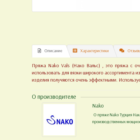
Описание
Характеристики
Отзывы
Пряжа Nako Vals (Нако Вальс) , это пряжа с о
использовать для вязки широкого ассортимента из
изделия получяются очень эффектными. Использу
О производителе
Nako
О пряже Nako Турция Нако
производственных мощност