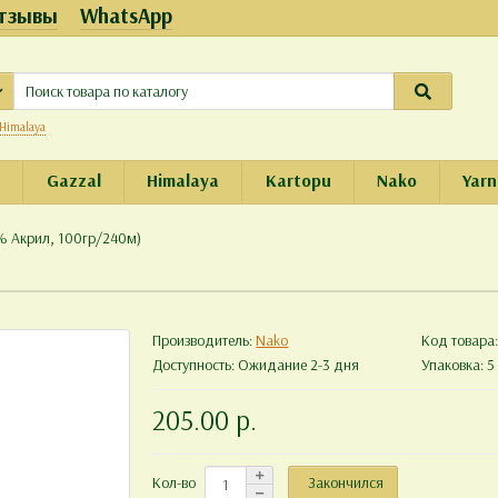
тзывы
WhatsApp
Himalaya
e
Gazzal
Himalaya
Kartopu
Nako
Yarn
% Акрил, 100гр/240м)
Производитель:
Nako
Код товара
Доступность: Ожидание 2-3 дня
Упаковка: 5 
205.00 р.
Закончился
Кол-во