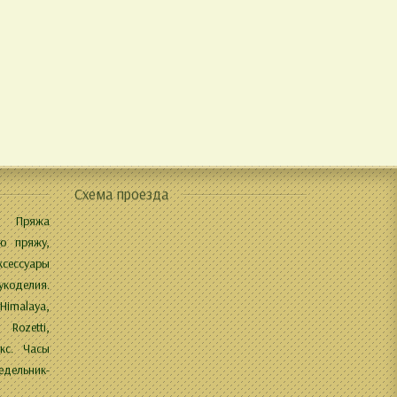
Схема проезда
 Пряжа
ю пряжу,
ксессуары
укоделия.
 Himalaya,
 Rozetti,
кс. Часы
дельник-