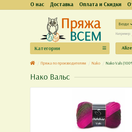
О нас
Доставка
Оплата и Скидки
О
Везде
Например:
Категории
Aliz
Пряжа по производителям
Nako
Nako Vals (100
Нако Вальс