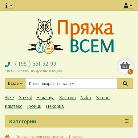
+7 (951) 651-32-99
с 10:00 до 19:00, воскресенье выходной
0
Везде
Alize
Gazzal
Himalaya
Kartopu
Nako
Yarnart
Камтекс
Троицк
Пехорка
Категории
Пряжа по производителям
Пехорка