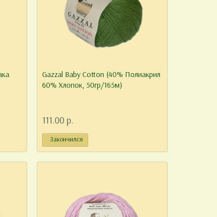
ака
Gazzal Baby Cotton (40% Полиакрил
60% Хлопок, 50гр/165м)
изе
 особое
111.00 р.
.03.2021
Закончился