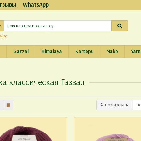
тзывы
WhatsApp
Alize
e
Gazzal
Himalaya
Kartopu
Nako
Yarn
а классическая Газзал
Сортировать: