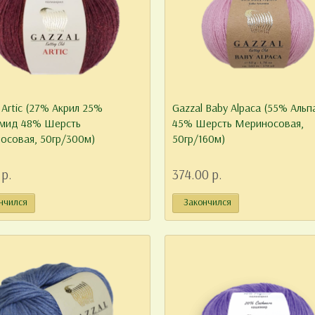
 Artic (27% Акрил 25%
Gazzal Baby Alpaca (55% Альп
мид 48% Шерсть
45% Шерсть Мериносовая,
ы покупателей
Весеннее предложение по Ал
осовая, 50гр/300м)
50гр/160м)
мые покупатели. Чтобы улучшить
Пряжа Ализе недорого. Весна - это
нашего магазина, и учесть ..
время года. И не только по..
 р.
374.00 р.
алее...
16.03.2021
Читать далее...
05
нчился
Закончился