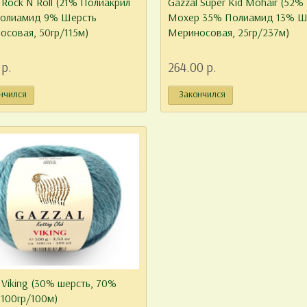
 Rock N Roll (21% Полиакрил
Gazzal Super Kid Mohair (52%
олиамид 9% Шерсть
Мохер 35% Полиамид 13% Ш
осовая, 50гр/115м)
Мериносовая, 25гр/237м)
 р.
264.00 р.
нчился
Закончился
 Viking (30% шерсть, 70%
 100гр/100м)