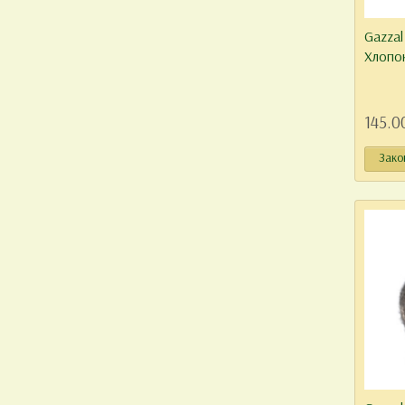
Gazzal
Хлопок
145.0
Зако