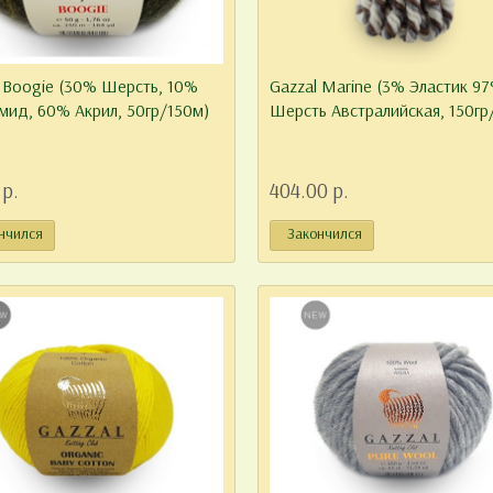
 Boogie (30% Шерсть, 10%
Gazzal Marine (3% Эластик 9
мид, 60% Акрил, 50гр/150м)
Шерсть Австралийская, 150гр
 р.
404.00 р.
нчился
Закончился