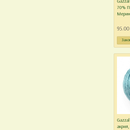
Gazzal
70% П
Мерин
95.00
Зако
Gazzal
акрил,