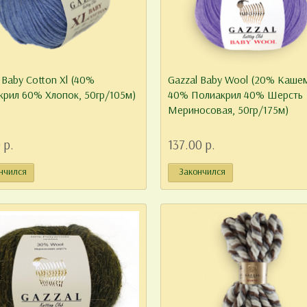
 Baby Cotton Xl (40%
Gazzal Baby Wool (20% Каше
крил 60% Хлопок, 50гр/105м)
40% Полиакрил 40% Шерсть
Мериносовая, 50гр/175м)
 р.
137.00 р.
нчился
Закончился