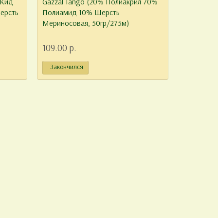
 Кид
Gazzal Tango (20% Полиакрил 70%
ерсть
Полиамид 10% Шерсть
Мериносовая, 50гр/275м)
109.00 р.
Закончился