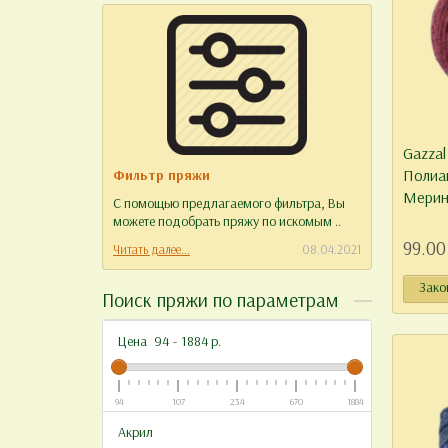
Gazzal
Полиа
Фильтр пряжи
Отзыв
Мерин
С помощью предлагаемого фильтра, Вы
Уважае
можете подобрать пряжу по искомым ..
работу 
99.00
Читать далее...
08.04.2021
Читать д
Зако
Поиск пряжи по параметрам
Цена
94
-
1884
р.
94
107
234
670
1884
Акрил