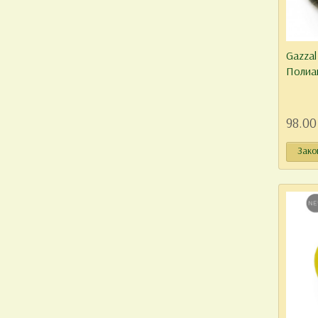
Gazzal
Полиа
98.00
Зако