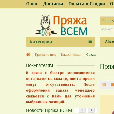
О нас
Доставка
Оплата и Скидки
О
Везде
Например:
Категории
Aliz
Пряжа по типу
Классическая
Gazzal
Пряж
Покупателям
В связи с быстро меняющимися
остатками на складе, цвета пряжи
могут отсутствовать. После
оформления заказа менеджер
свяжется с Вами для уточнения
выбранных позиций.
Новости Пряжа ВСЕМ