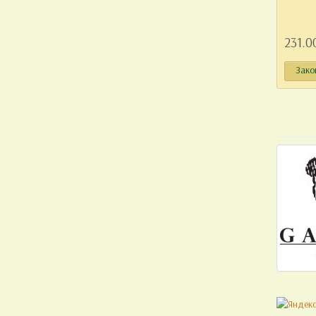
231.0
Зако