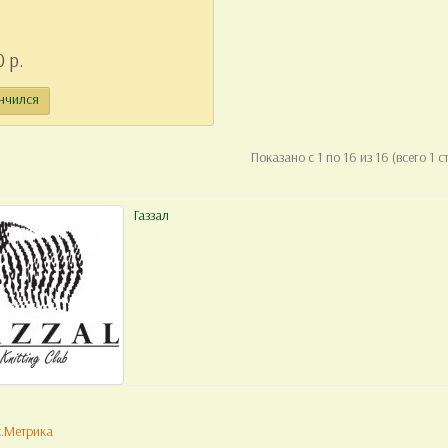
0 р.
нчился
Показано с 1 по 16 из 16 (всего 1 с
Газзал