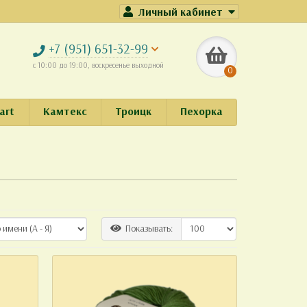
Личный кабинет
+7 (951) 651-32-99
с 10:00 до 19:00, воскресенье выходной
0
art
Камтекс
Троицк
Пехорка
Показывать: