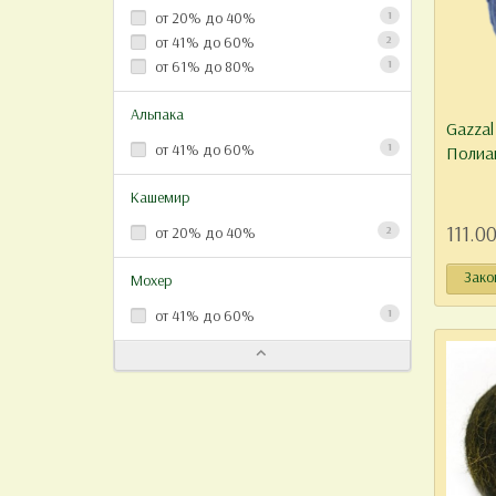
от 20% до 40%
1
от 41% до 60%
2
от 61% до 80%
1
Альпака
Gazzal
от 41% до 60%
1
Полиа
Кашемир
111.00
от 20% до 40%
2
Зако
Мохер
от 41% до 60%
1